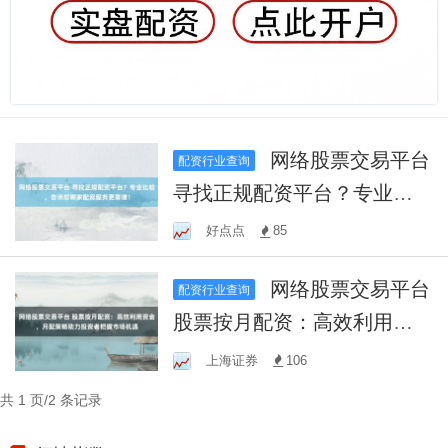
网络股票交易平台
配资行业查询
寻找正规配资平台？专业比
较，告诉您哪家配资服务更
好点点
85
靠谱！
网络股票交易平台
配资行业查询
股票按月配资：高效利用资
金，月配策略助力投资者把
上海证券
106
握市场机遇
共 1 页/2 条记录